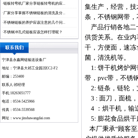
·
链板转弯机厂家分享链板转弯机的应...
集生产，经营，技
·
厂家分享掌握不锈钢链板的清洗及分...
条，不锈钢网带，
·
不锈钢链板的养护应该注意的几个问...
产品行销各地二十
·
不锈钢冲孔式链板应该怎样打理呢？
供货关系。在业内
干，方便面，速冻
菌，清洗机等。
宁津县永鑫网链输送设备厂
1: 饼干机烤炉
地址：宁津县大祁工业园2区C2-F2
邮编：253400
带，pvc带，不锈
联系人:祁经理
2: 链条，链轮
手机:18263051777
3 : 面刀，面
电话：0534-5425966
4 ：烘干机，输
传真：0534-5539568
5: 膨花食品烘
网址：
www.jinshawangdai.com
本厂秉承“顾客至