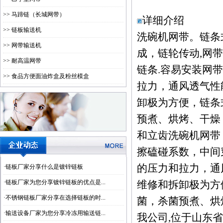
>> 马蹄链（长城网带）
详细介绍
>> 链板输送机
洗碗机网带。链条
>> 网带输送机
成，链轮传动,网
>> 耐高温网带
链条.容易安装网带
>> 食品方便面油炸盒及粉丝模盒
拉力，通风透气性
卸极为方便，链条
预煮、烘烤、干燥
和立齿洗碗机网带
擦磕碰系数，中间
的压力和拉力，通
·
链板厂家分享什么是镀锌链板
·
链板厂家为您分享镀锌链板的优点是...
维修和拆卸极为方
·
不锈钢链板厂家分享在选择链板的时...
菌，杀菌预煮、烘
·
输送设备厂家为您分享冷冻用输送链...
我公司,位于山东